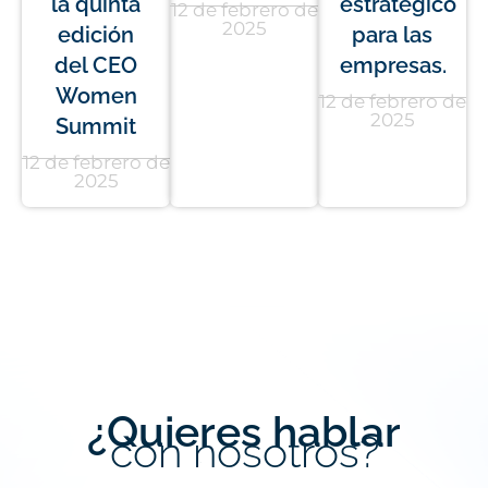
la quinta
estratégico
12 de febrero de
2025
edición
para las
del CEO
empresas.
Women
12 de febrero de
2025
Summit
12 de febrero de
2025
¿Quieres hablar
con nosotros?