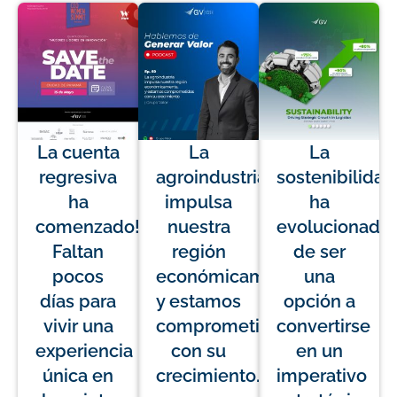
La cuenta
La
La
regresiva
agroindustria
sostenibilidad
ha
impulsa
ha
comenzado!
nuestra
evolucionado
Faltan
región
de ser
pocos
económicamente,
una
días para
y estamos
opción a
vivir una
comprometidos
convertirse
experiencia
con su
en un
única en
crecimiento.
imperativo