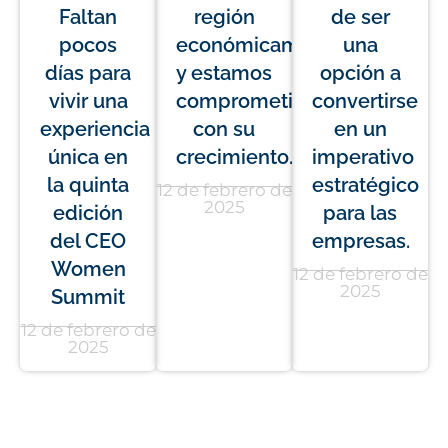
Faltan
región
de ser
pocos
económicamente,
una
días para
y estamos
opción a
vivir una
comprometidos
convertirse
experiencia
con su
en un
única en
crecimiento.
imperativo
la quinta
estratégico
12 de febrero de
2025
edición
para las
del CEO
empresas.
Women
12 de febrero de
2025
Summit
12 de febrero de
2025