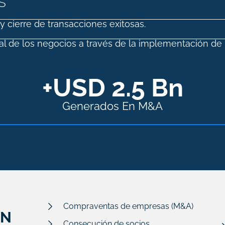
S
y cierre de transacciones exitosas.
l de los negocios a través de la implementación de p
+USD 
2.5
 Bn
Generados En M&A
Compraventas de empresas (M&A)
EN
Consecución de socios