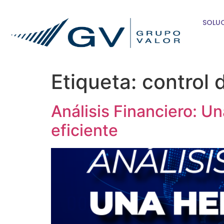
SOLU
Etiqueta:
control 
Análisis Financiero: U
eficiente