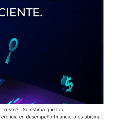
del resto? Se estima que los
ferencia en desempeño financiero es abismal.