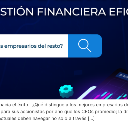
 hacia el éxito. ¿Qué distingue a los mejores empresarios 
ara sus accionistas por año que los CEOs promedio; la di
actuales deben navegar no solo a través […]