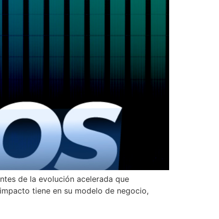
tes de la evolución acelerada que
s impacto tiene en su modelo de negocio,